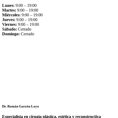
Lunes:
9:00 – 19:00
Martes:
9:00 – 19:00
Miércoles:
9:00 – 19:00
Jueves:
9:00 – 19:00
Viernes:
9:00 – 19:00
Sábado:
Cerrado
Domingo:
Cerrado
Dr. Román Garzón Loyo
Especialista en cirugía plástica, estética y reconstructiva