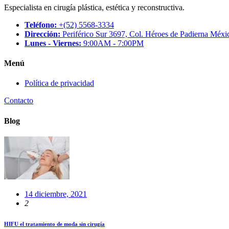
Especialista en cirugía plástica, estética y reconstructiva.
Teléfono:
+(52) 5568-3334
Dirección:
Periférico Sur 3697, Col. Héroes de Padierna Méxi
Lunes - Viernes:
9:00AM - 7:00PM
Menú
Política de privacidad
Contacto
Blog
14 diciembre, 2021
2
HIFU el tratamiento de moda sin cirugía